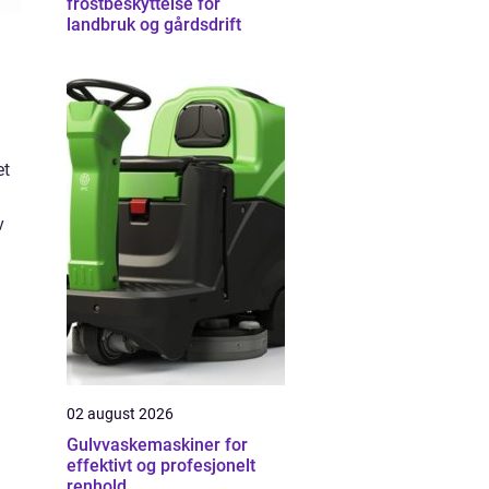
frostbeskyttelse for
landbruk og gårdsdrift
et
v
02 august 2026
Gulvvaskemaskiner for
effektivt og profesjonelt
renhold