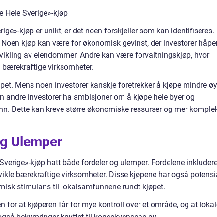
e Hele Sverige»-kjøp
ge»-kjøp er unikt, er det noen forskjeller som kan identifiseres.
et. Noen kjøp kan være for økonomisk gevinst, der investorer håpe
tvikling av eiendommer. Andre kan være forvaltningskjøp, hvor
le bærekraftige virksomheter.
øpet. Mens noen investorer kanskje foretrekker å kjøpe mindre øy
an andre investorer ha ambisjoner om å kjøpe hele byer og
n. Dette kan kreve større økonomiske ressurser og mer komple
og Ulemper
 Sverige»-kjøp hatt både fordeler og ulemper. Fordelene inkludere
vikle bærekraftige virksomheter. Disse kjøpene har også potensi
nomisk stimulans til lokalsamfunnene rundt kjøpet.
n for at kjøperen får for mye kontroll over et område, og at lokal
r også bekymringer knyttet til konsekvensene av