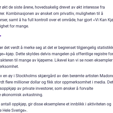
 økt de siste årene, hovedsakelig drevet av økt interesse fra
er. Kombinasjonen av ønsket om privatliv, muligheten til å
ser, samt å ha full kontroll over et område, har gjort «Vi Kan Kj
lighet for mange.
r
er det verdt å merke seg at det er begrenset tilgjengelig statistik
e»-kjøp. Dette skyldes delvis mangelen på offentlige registre fo
rakteren til mange av kjøperne. Likevel kan vi se noen eksempler
merksomhet.
 av en øy i Stockholms skjærgård av den berømte artisten Madon
erdt flere millioner dollar og fikk stor oppmerksomhet i media. Det
soppkjøp av private investorer, som ønsker å forvalte
e økonomisk avkastning.
antall oppkjøp, gir disse eksemplene et innblikk i aktiviteten og
 Hele Sverige».