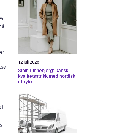
 En
r å
er
12 juli 2026
kse
Sibin Linnebjerg: Dansk
kvalitetsstrikk med nordisk
uttrykk
r
al
e