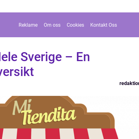
Reklame
Om oss
Cookies
Kontakt Oss
ele Sverige – En
ersikt
redaktio