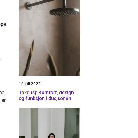
øpe
k
r
19 juli 2026
na.
Takdusj: Komfort, design
og funksjon i dusjsonen
 er