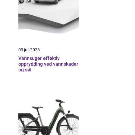
09 juli 2026
Vannsuger effektiv
opprydding ved vannskader
og søl