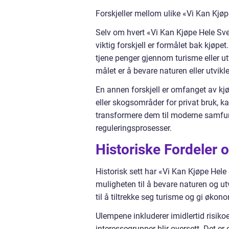
Forskjeller mellom ulike «Vi Kan Kjøp
Selv om hvert «Vi Kan Kjøpe Hele Sveri
viktig forskjell er formålet bak kjøp
tjene penger gjennom turisme eller u
målet er å bevare naturen eller utvik
En annen forskjell er omfanget av kj
eller skogsområder for privat bruk, k
transformere dem til moderne samfun
reguleringsprosesser.
Historiske Fordeler 
Historisk sett har «Vi Kan Kjøpe Hele
muligheten til å bevare naturen og ut
til å tiltrekke seg turisme og gi øko
Ulempene inkluderer imidlertid risikoe
interessegrupper blir oversett. Det e