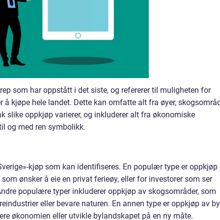
ep som har oppstått i det siste, og refererer til muligheten for
r å kjøpe hele landet. Dette kan omfatte alt fra øyer, skogsområd
k slike oppkjøp varierer, og inkluderer alt fra økonomiske
 til og med ren symbolikk.
 Sverige»-kjøp som kan identifiseres. En populær type er oppkjøp
de som ønsker å eie en privat ferieøy, eller for investorer som ser
. Andre populære typer inkluderer oppkjøp av skogsområder, som
treindustrier eller bevare naturen. En annen type er oppkjøp av by
sere økonomien eller utvikle bylandskapet på en ny måte.