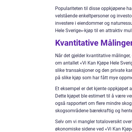
Populariteten til disse oppkjøpene har
velstående enkeltpersoner og investor
investere i eiendommer og naturressur
Hele Sverige»-kjøp til en attraktiv mu
Kvantitative Målinge
Når det gjelder kvantitative målinger, 
om antallet «Vi Kan Kjøpe Hele Sverig
slike transaksjoner og den private ka
på slike kjøp som har fått mye opp
Et eksempel er det kjente oppkjøpet
Dette kjøpet ble estimert til å være v
også rapportert om flere mindre skog
skogsområdene bærekraftig og hent
Selv om vi mangler totaloversikt over 
økonomiske sidene ved «Vi Kan Kjøpe