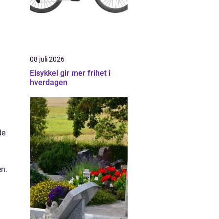
08 juli 2026
Elsykkel gir mer frihet i
hverdagen
de
en.