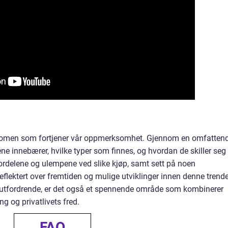
fenomen som fortjener vår oppmerksomhet. Gjennom en omfatten
ene innebærer, hvilke typer som finnes, og hvordan de skiller seg
fordelene og ulempene ved slike kjøp, samt sett på noen
i reflektert over fremtiden og mulige utviklinger innen denne trend
 utfordrende, er det også et spennende område som kombinerer
g og privatlivets fred.
FAQ