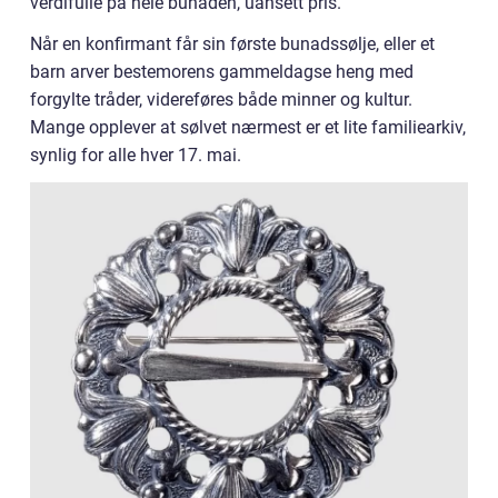
verdifulle på hele bunaden, uansett pris.
Når en konfirmant får sin første bunadssølje, eller et
barn arver bestemorens gammeldagse heng med
forgylte tråder, videreføres både minner og kultur.
Mange opplever at sølvet nærmest er et lite familiearkiv,
synlig for alle hver 17. mai.