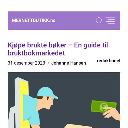
MERNETTBUTIKK.
no
Kjøpe brukte bøker – En guide til
bruktbokmarkedet
redaktionel
31 desember 2023
Johanne Hansen