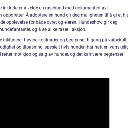
e inkluderer å velge en rasehund med dokumentert avl,
en oppdretter. Å adoptere en hund gir deg muligheten til å gi et h
ende opplevelse for både dyret og eieren. Hundeshow gir deg
undefantaster, og å se ulike raser i aksjon.
 inkluderer høyere kostnader og begrenset tilgang på valpekull.
dighet og tilpasning, spesielt hvis hunden har hatt en vanskeli
d rettet mot kjøp og salg av hunder, og det kan være begrenset