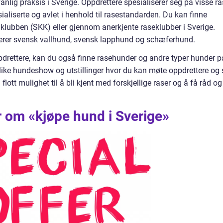
anlig praksis i Sverige. Oppdrettere spesialiserer seg på visse ra
osialiserte og avlet i henhold til rasestandarden. Du kan finne
lubben (SKK) eller gjennom anerkjente raseklubber i Sverige.
derer svensk vallhund, svensk lapphund og schæferhund.
 oppdrettere, kan du også finne rasehunder og andre typer hunder p
like hundeshow og utstillinger hvor du kan møte oppdrettere og 
 flott mulighet til å bli kjent med forskjellige raser og å få råd og
r om «kjøpe hund i Sverige»