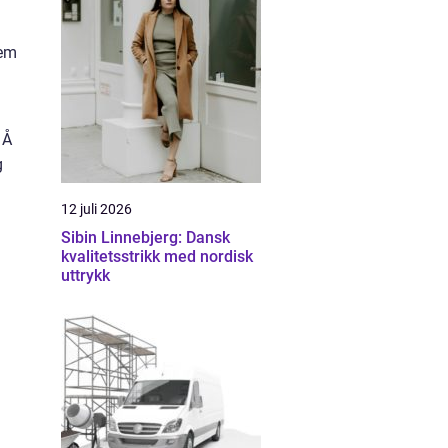
jem
 Å
g
12 juli 2026
Sibin Linnebjerg: Dansk
kvalitetsstrikk med nordisk
uttrykk