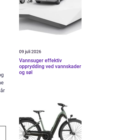
09 juli 2026
Vannsuger effektiv
opprydding ved vannskader
og søl
og
ne
 år