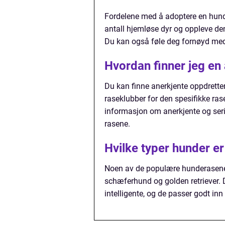
Fordelene med å adoptere en hund i 
antall hjemløse dyr og oppleve de
Du kan også føle deg fornøyd med 
Hvordan finner jeg en 
Du kan finne anerkjente oppdrette
raseklubber for den spesifikke ras
informasjon om anerkjente og seriø
rasene.
Hvilke typer hunder e
Noen av de populære hunderasene 
schæferhund og golden retriever. D
intelligente, og de passer godt inn i