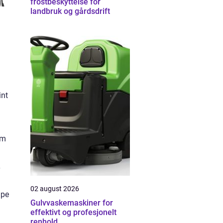
frostbeskyttelse for
landbruk og gårdsdrift
int
om
02 august 2026
lpe
Gulvvaskemaskiner for
effektivt og profesjonelt
renhold