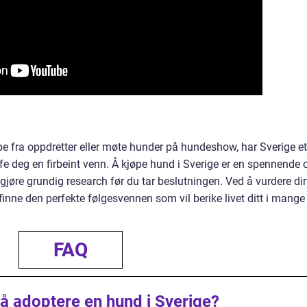
pe fra oppdretter eller møte hunder på hundeshow, har Sverige et
ffe deg en firbeint venn. Å kjøpe hund i Sverige er en spennende 
 gjøre grundig research før du tar beslutningen. Ved å vurdere di
 finne den perfekte følgesvennen som vil berike livet ditt i mange
FAQ
å adoptere en hund i Sverige?