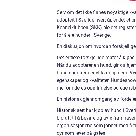
Selv om det ikke finnes nøyaktige kva
adoptert i Sverige hvert år, er det et
Kennelklubben (SKK) ble det registrert
for å eie hunder i Sverige.
En diskusjon om hvordan forskjellige 
Det er flere forskjellige måter å kjøp
Når du adopterer en hund, gir du hjeml
hund som trenger et kjærlig hjem. Ve
egenskaper og kvaliteter. Hundeshow g
mer om deres opprinnelse og egensk
En historisk gjennomgang av fordeler
Historisk sett har kjøp av hund i Sve
bidratt til å bevare og avle fram ras
organisasjonene som jobber med å finne
dyr som lever på gaten.