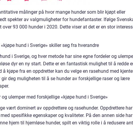
ntitative målinger på hvor mange hunder som blir kjøpt eller
 bredt spekter av valgmuligheter for hundefantaster. Ifølge Svensk
 over 93 000 hunder i 2020. Dette viser at det er en stor interes
«kjøpe hund i Sverige» skiller seg fra hverandre
e hund i Sverige, og hver metode har sine egne fordeler og ulempe
øse dyr en ny start. Dette er en fantastisk mulighet til å redde 
d å kjøpe fra en oppdretter kan du velge en rasehund med kjente
ir deg muligheten til å se hunder av forskjellige raser og lære
aper.
 og ulemper med forskjellige «kjøpe hund i Sverige»
rige vært dominert av oppdrettere og rasehunder. Oppdrettere har
er med spesifikke egenskaper og kvaliteter. På den annen side har
 hjem til hjemløse hunder, spilt en viktig rolle i å redusere ant