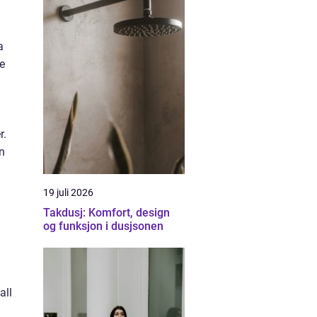
a
se
r.
en
19 juli 2026
Takdusj: Komfort, design
og funksjon i dusjsonen
all