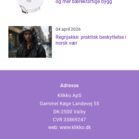
og mer bærekraftige bygg
04 april 2026
Regnjakke: praktisk beskyttelse i
norsk vær
Adresse
web:
www.klikko.dk