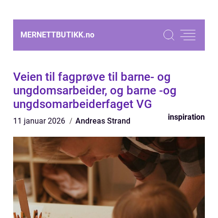
MERNETTBUTIKK.
no
Veien til fagprøve til barne- og
ungdomsarbeider, og barne -og
ungdsomarbeiderfaget VG
inspiration
11 januar 2026
Andreas Strand