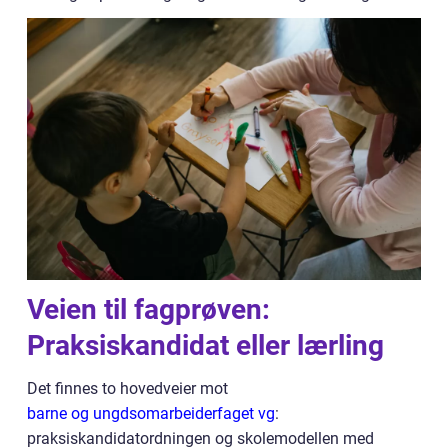
Veien til fagprøven:
Praksiskandidat eller lærling
Det finnes to hovedveier mot
barne og ungdsomarbeiderfaget vg
:
praksiskandidatordningen og skolemodellen med