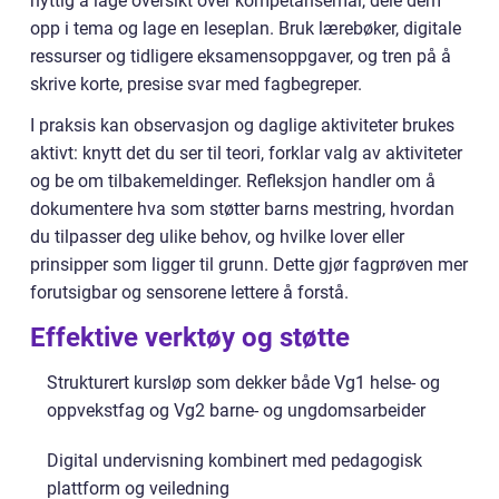
nyttig å lage oversikt over kompetansemål, dele dem
opp i tema og lage en leseplan. Bruk lærebøker, digitale
ressurser og tidligere eksamensoppgaver, og tren på å
skrive korte, presise svar med fagbegreper.
I praksis kan observasjon og daglige aktiviteter brukes
aktivt: knytt det du ser til teori, forklar valg av aktiviteter
og be om tilbakemeldinger. Refleksjon handler om å
dokumentere hva som støtter barns mestring, hvordan
du tilpasser deg ulike behov, og hvilke lover eller
prinsipper som ligger til grunn. Dette gjør fagprøven mer
forutsigbar og sensorene lettere å forstå.
Effektive verktøy og støtte
Strukturert kursløp som dekker både Vg1 helse- og
oppvekstfag og Vg2 barne- og ungdomsarbeider
Digital undervisning kombinert med pedagogisk
plattform og veiledning