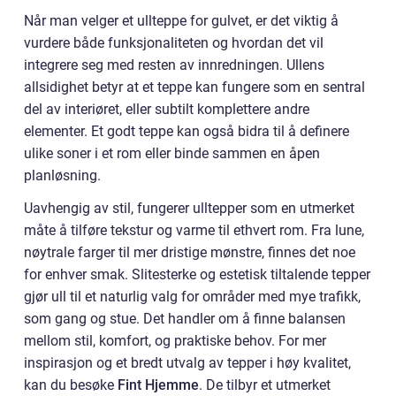
Når man velger et ullteppe for gulvet, er det viktig å
vurdere både funksjonaliteten og hvordan det vil
integrere seg med resten av innredningen. Ullens
allsidighet betyr at et teppe kan fungere som en sentral
del av interiøret, eller subtilt komplettere andre
elementer. Et godt teppe kan også bidra til å definere
ulike soner i et rom eller binde sammen en åpen
planløsning.
Uavhengig av stil, fungerer ulltepper som en utmerket
måte å tilføre tekstur og varme til ethvert rom. Fra lune,
nøytrale farger til mer dristige mønstre, finnes det noe
for enhver smak. Slitesterke og estetisk tiltalende tepper
gjør ull til et naturlig valg for områder med mye trafikk,
som gang og stue. Det handler om å finne balansen
mellom stil, komfort, og praktiske behov. For mer
inspirasjon og et bredt utvalg av tepper i høy kvalitet,
kan du besøke
Fint Hjemme
. De tilbyr et utmerket