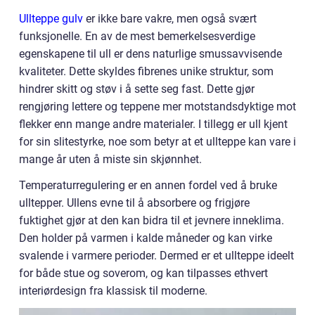
Ullteppe gulv
er ikke bare vakre, men også svært
funksjonelle. En av de mest bemerkelsesverdige
egenskapene til ull er dens naturlige smussavvisende
kvaliteter. Dette skyldes fibrenes unike struktur, som
hindrer skitt og støv i å sette seg fast. Dette gjør
rengjøring lettere og teppene mer motstandsdyktige mot
flekker enn mange andre materialer. I tillegg er ull kjent
for sin slitestyrke, noe som betyr at et ullteppe kan vare i
mange år uten å miste sin skjønnhet.
Temperaturregulering er en annen fordel ved å bruke
ulltepper. Ullens evne til å absorbere og frigjøre
fuktighet gjør at den kan bidra til et jevnere inneklima.
Den holder på varmen i kalde måneder og kan virke
svalende i varmere perioder. Dermed er et ullteppe ideelt
for både stue og soverom, og kan tilpasses ethvert
interiørdesign fra klassisk til moderne.