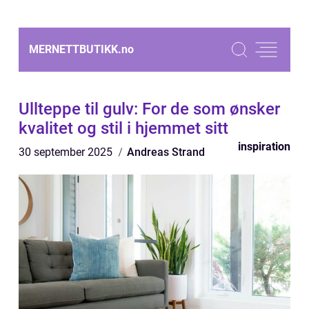
MERNETTBUTIKK.
no
Ullteppe til gulv: For de som ønsker
kvalitet og stil i hjemmet sitt
inspiration
30 september 2025
Andreas Strand