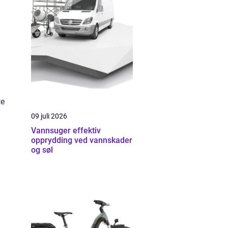
te
09 juli 2026
Vannsuger effektiv
opprydding ved vannskader
og søl