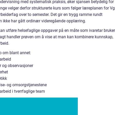
dervisning med systematisk praksis, øker sjansen betydelig for
nge velger derfor strukturerte kurs som følger læreplanen for V
beiderfag over to semester. Det gir en trygg ramme rundt
m ikke har gått ordinær videregående opplæring.
an utføre helsefaglige oppgaver på en måte som ivaretar bruke
t sagt handler prøven om å vise at man kan kombinere kunnskap,
rbeid.
ap om blant annet:
arbeid
r og observasjoner
erhet
tikk
else- og omsorgstjenestene
rbeid i tverrfaglige team