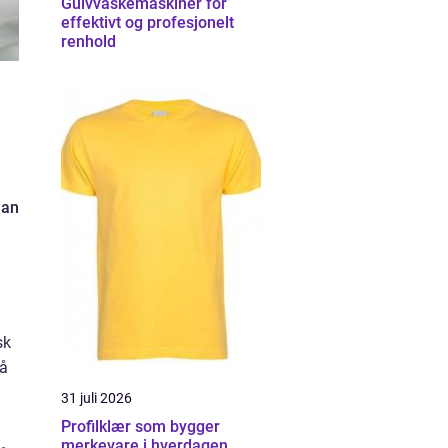
Gulvvaskemaskiner for
effektivt og profesjonelt
renhold
man
sk
må
31 juli 2026
Profilklær som bygger
merkevare i hverdagen