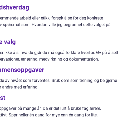
eidshverdag
emmende arbeid eller etikk, forsøk å se for deg konkrete
selv spørsmål som: Hvordan ville jeg begrunnet dette valget på
e valg
der ikke å si hva du gjør du må også forklare hvorfor. Øv på å set
servasjoner, ernæring, medvirkning og dokumentasjon.
samensoppgaver
lde av nivået som forventes. Bruk dem som trening, og be gjerne
r andre med erfaring.
st
ppgaver på mange år. Da er det lurt å bruke faglærere,
tivt. Spør heller én gang for mye enn én gang for lite.