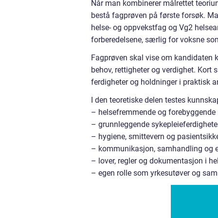
Når man kombinerer målrettet teoriun
bestå fagprøven på første forsøk. Ma
helse- og oppvekstfag og Vg2 helsear
forberedelsene, særlig for voksne so
Fagprøven skal vise om kandidaten k
behov, rettigheter og verdighet. Kor
ferdigheter og holdninger i praktisk a
I den teoretiske delen testes kunnsk
– helsefremmende og forebyggende 
– grunnleggende sykepleieferdighete
– hygiene, smittevern og pasientsikk
– kommunikasjon, samhandling og e
– lover, regler og dokumentasjon i h
– egen rolle som yrkesutøver og sama