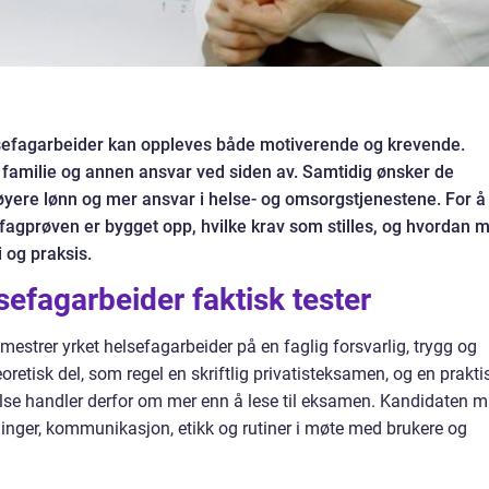
elsefagarbeider kan oppleves både motiverende og krevende.
r familie og annen ansvar ved siden av. Samtidig ønsker de
høyere lønn og mer ansvar i helse- og omsorgstjenestene. For å
n fagprøven er bygget opp, hvilke krav som stilles, og hvordan 
 og praksis.
sefagarbeider faktisk tester
strer yrket helsefagarbeider på en faglig forsvarlig, trygg og
retisk del, som regel en skriftlig privatisteksamen, og en prakti
else handler derfor om mer enn å lese til eksamen. Kandidaten 
inger, kommunikasjon, etikk og rutiner i møte med brukere og