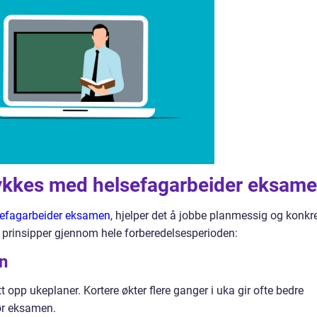
lykkes med h
elsefagarbeider eksam
sefagarbeider eksamen
, hjelper det å jobbe planmessig og konkre
 prinsipper gjennom hele forberedelsesperioden:
an
 opp ukeplaner. Kortere økter flere ganger i uka gir ofte bedre
ør eksamen.