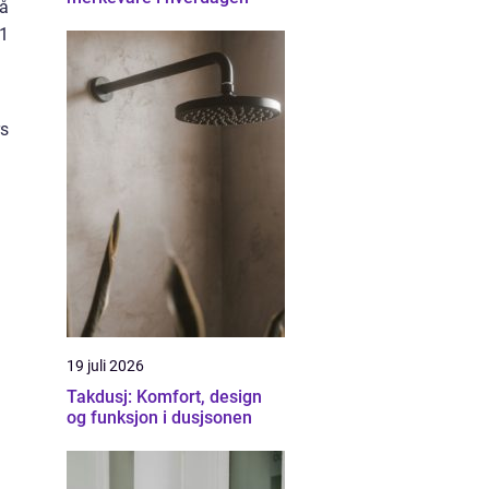
 å
g1
rs
19 juli 2026
Takdusj: Komfort, design
og funksjon i dusjsonen